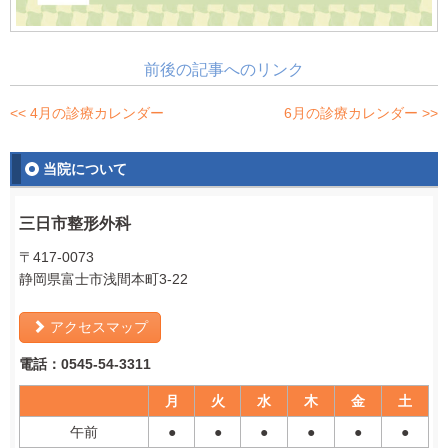
前後の記事へのリンク
<< 4月の診療カレンダー
6月の診療カレンダー >>
当院について
三日市整形外科
〒417-0073
静岡県富士市浅間本町3-22
アクセスマップ
電話：0545-54-3311
月
火
水
木
金
土
午前
●
●
●
●
●
●